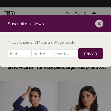
0
×
Suscribite al News !
Erro - 404
Desculpe, mas a página que você está procurando não existe.
Y lleva tu primer DM con un 10% de regalo
ENVIAR
Talvez você se interesse pelos seguintes produtos.