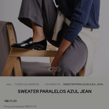
Início
.
TODOS LOS ABRIGOS
.
.
INVIERNO 26
.
SWEATER PARALELOS AZUL JEAN
SWEATER PARALELOS AZUL JEAN
R$670,89
Preço sem impostos
R$554,45