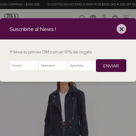
EN COMPRAS + $350.000
12 CUOTAS SIN INTERÉS A PARTIR DE $550.000 ✦ 20% OFF EN
0
×
Suscribite al News !
Y lleva tu primer DM con un 10% de regalo
ENVIAR