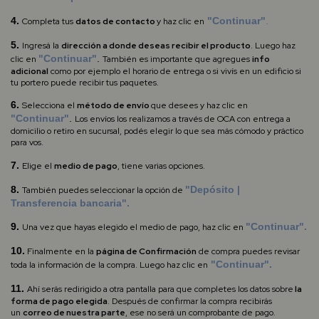
4.
"Continuar"
.
Completa
tus
datos de contacto
y haz clic en
5.
Ingresá la
dirección a donde deseas recibir el producto
.
Luego haz
"Continuar"
.
clic en
También es importante que agregues
info
adicional
como por ejemplo el horario de entrega o si vivís en un edificio si
tu portero puede recibir tus paquetes.
6.
Selecciona el
método de envío
que desees y haz clic en
"Continuar"
.
Los envíos los realizamos a través de OCA con entrega a
domicilio o retiro en sucursal, podés elegir lo que sea más cómodo y práctico
para vos.
7.
Elige el
medio de pago
, tiene varias opciones.
8.
"Depósito |
También puedes seleccionar la opción de
Transferencia bancaria".
9.
"Continuar".
Una vez que hayas elegido el medio de pago, haz clic en
10.
Finalmente en
la
página de Confirmación
de compra puedes revisar
"Continuar".
toda la información de la compra. Luego haz clic en
11.
Ahí serás redirigido a otra pantalla para que
completes los datos sobre
la
forma de pago elegida
. Después de confirmar la compra recibirás
un
correo de nuestra parte
, ese no será un comprobante de pago.