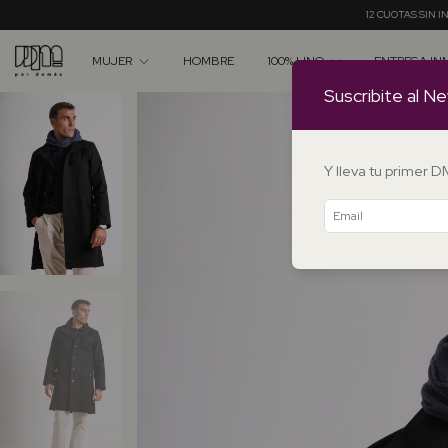
12 CUOTAS SIN INTERÉS A PARTIR DE $550.00
MUJER
HOMBRE
100% LINO
ENTREGA IN
Suscribite al Ne
Y lleva tu primer 