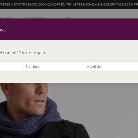
0 ✦ 20% OFF EN TRANSFERENCIAS ✦ ENVÍOS GRATIS EN COMPRAS + $350.000
12 CUOTAS 
MEDIATA
ACCESORIOS
INFO
ws !
DM con un 10% de regalo