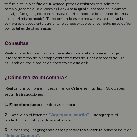
te fue el talle o no fue de tu agrado, podés escribirnos para solicitar el
cambio (recordá que el costo del envío será igual al abonado en la compra
inicial, si fue gratis, no abonarás nada en el cambio, de lo contrario deberás
abonar el mismo monto). Te recomiendo escribirnos antes de realizar la
compra para asegurarte que el talle seleccionado es el correcto, no te guíes
por los talles de otras marcas.
Consultas
Realiza todas las consultas que necesites desde el ícono en el margen
inferior derecho de Whatsapp,contestaremos de lunes a sábados de 10 a 19
hs. También por la página de contacto de esta web.
¿Cómo realizo mi compra?
¡Realizar una compra en nuestra Tienda Online es muy fácil ! Solo debés
seguir las instrucciones:
1.
Elige el producto
que deseas comprar.
2.
"Agregar al carrito"
.
Haz clic en el botón de
Esto agregará el
producto a tu carrito y te llevará al mismo.
3.
Puedes seguir
agregando otros productos al carrito
o sino haz clic en
"Iniciar Compra".