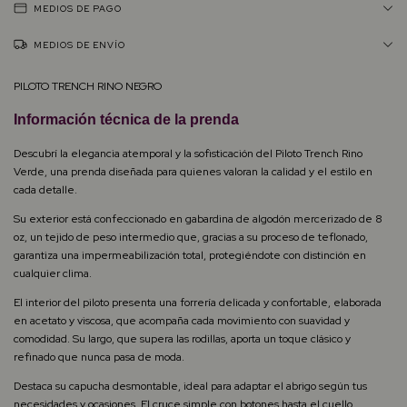
MEDIOS DE PAGO
MEDIOS DE ENVÍO
PILOTO TRENCH RINO NEGRO
Información técnica de la prenda
Descubrí la elegancia atemporal y la sofisticación del Piloto Trench Rino
Verde, una prenda diseñada para quienes valoran la calidad y el estilo en
cada detalle.
Su exterior está confeccionado en gabardina de algodón mercerizado de 8
oz, un tejido de peso intermedio que, gracias a su proceso de teflonado,
garantiza una impermeabilización total, protegiéndote con distinción en
cualquier clima.
El interior del piloto presenta una forrería delicada y confortable, elaborada
en acetato y viscosa, que acompaña cada movimiento con suavidad y
comodidad. Su largo, que supera las rodillas, aporta un toque clásico y
refinado que nunca pasa de moda.
Destaca su capucha desmontable, ideal para adaptar el abrigo según tus
necesidades y ocasiones. El cruce simple con botones hasta el cuello