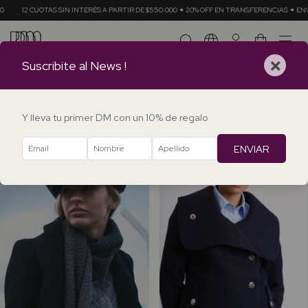
INTERÉS A PARTIR DE $550.000 ✦ 20% OFF EN TRANSFERENCIAS ✦ ENVÍOS GRATIS EN COMP
0
×
Suscribite al News !
Inicio
.
TODOS LOS ABRIGOS
TODOS LOS ABRIGOS
FILTRAR
Y lleva tu primer DM con un 10% de regalo
ENVIAR