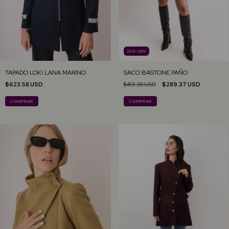
30
%
OFF
TAPADO LOKI LANA MARINO
SACO BASTONE PAÑO
$623.58 USD
$413.38 USD
$289.37 USD
COMPRAR
COMPRAR