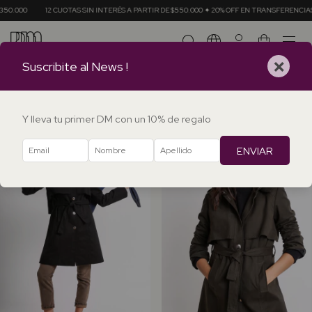
SIN INTERÉS A PARTIR DE $550.000 ✦ 20% OFF EN TRANSFERENCIAS ✦ ENVÍOS GRATIS EN C
0
×
Suscribite al News !
Inicio
.
TODOS LOS ABRIGOS
.
ABRIGOS DE MUJER
ABRIGOS DE MUJER
FILTRAR
Y lleva tu primer DM con un 10% de regalo
ENVIAR