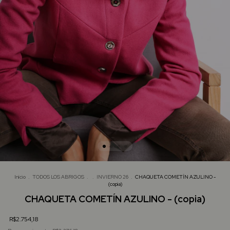
Início
.
TODOS LOS ABRIGOS
.
.
INVIERNO 26
.
CHAQUETA COMETÍN AZULINO -
(copia)
CHAQUETA COMETÍN AZULINO - (copia)
R$2.754,18