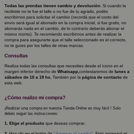
Todas las prendas tienen cambio y devolución.
Si cuando la
recibiste no te fue el talle o no fue de tu agrado, podés
escribirnos para solicitar el cambio (recordá que el costo del
envío será igual al abonado en la compra inicial, si fue gratis, no
abonarás nada en el cambio, de lo contrario deberás abonar el
mismo monto). Te recomiendo escribirnos antes de realizar la
compra para asegurarte que el talle seleccionado es el correcto,
no te guíes por los talles de otras marcas.
Consultas
Realiza todas las consultas que necesites desde el ícono en el
margen inferior derecho de
Whatsapp,
contestaremos de
lunes a
sábados de 10 a 19 hs.
También por la
página de contacto
de
esta web.
¿Cómo realizo mi compra?
una
¡Realizar
compra en nuestra Tienda Online es muy fácil ! Solo
debés seguir las instrucciones:
1. Elige el producto
que deseas comprar.
2.
Haz clic en el botón de
"Agregar al carrito"
. Esto agregará el