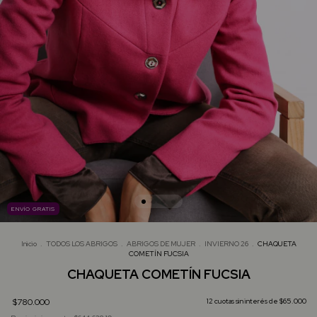
ENVÍO GRATIS
Inicio
.
TODOS LOS ABRIGOS
.
ABRIGOS DE MUJER
.
INVIERNO 26
.
CHAQUETA
COMETÍN FUCSIA
CHAQUETA COMETÍN FUCSIA
$780.000
12
cuotas sin interés de
$65.000