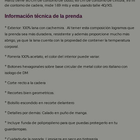
Martu tiene 80 cm de contorno de busto, 65 cm de contorno de cintura, 95 m
de contorno de cadera, mide 1.69 mts y esta usando talle 40/XS.
Información técnica de la prenda
° Exterior: 100% lana con cachemira. Al tener esta composición logramos que
la prenda sea más duradera, resistente y además proporcione mucho más
abrigo, ya que la lana cuenta con la propiedad de contener la temperatura
corporal.
° Forrería 100% acetato, el color del interior puede variar.
° Botones hexagonales sobre base circular de metal color oro italiano con
isologo de DM
° Corte recto a la cadera
° Recortes bien geometricos.
° Bolsillo escondido en recorte delantero
° Detalles por demás: Calado en puño de manga.
° Incluye funda de polipropileno para que puedas protegerlo en tu
guardarropas.
° Cuidado de la prenda: Limpieza en seco en tintorería.