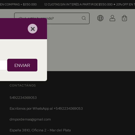
N COMPRAS + $350.000
12 CUOTAS SIN INTERÉS A PARTIR DE $550.000 ✦ 20% OFF EN T
0
×
tros.
ENVIAR
CONTACTÁNOS
5492234369053
Escribinos por WhatsApp al +5492234369053
dmpordemas@gmail.com
España 3810, Oficina 2 - Mar del Plata