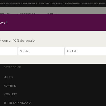
S SIN INTERÉS A PARTIR DE $550.000 ✦ 20% OFF EN TRANSFERENCIAS ✦ ENVÍOS GRATIS E
MEDIATA
ACCESORIOS
INFO
ws !
DM con un 10% de regalo
mos resultados para tu búsqueda. Por favor, intentá con otros fil
CATEGORÍAS
MUJER
HOMBRE
100% LINO
ENTREGA INMEDIATA