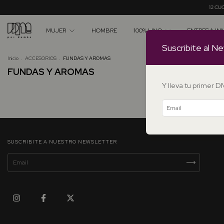
12 CUOTA
MUJER
HOMBRE
100% LINO
ENTREGA IN
Suscribite al Ne
Inicio
.
ACCESORIOS
.
FUNDAS Y AROMAS
FUNDAS Y AROMAS
Y lleva tu primer 
No tene
SUSCRIBITE A NUESTRO NEWSLETTER