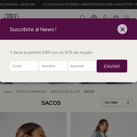
$350.000
12 CUOTAS SIN INTERÉS A PARTIR DE $550.000 ✦ 20% OFF EN TRANSFERENCI
0
×
Suscribite al News !
Y lleva tu primer DM con un 10% de regalo
ENVIAR
Inicio
.
TODOS LOS ABRIGOS
.
ABRIGOS DE MUJER
.
SACOS
SACOS
FILTRAR