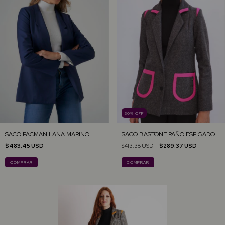
30
%
OFF
SACO PACMAN LANA MARINO
SACO BASTONE PAÑO ESPIGADO
$483.45 USD
$413.38 USD
$289.37 USD
COMPRAR
COMPRAR