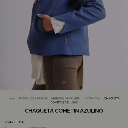
Inicio
.
TODOS LOS ABRIGOS
.
ABRIGOS DE MUJER
.
INVIERNO 26
.
CHAQUETA
COMETÍN AZULINO
CHAQUETA COMETÍN AZULINO
$546.51 USD