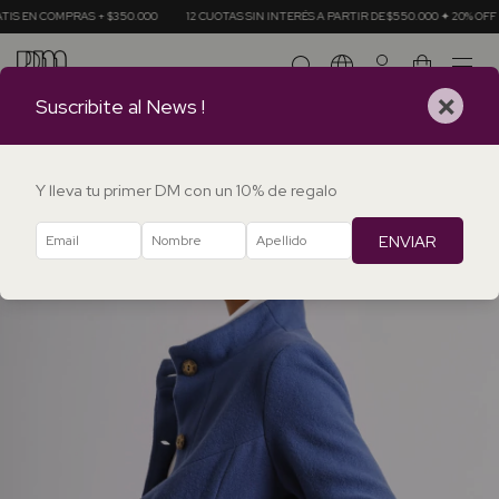
AS + $350.000
12 CUOTAS SIN INTERÉS A PARTIR DE $550.000 ✦ 20% OFF EN TRANSFE
0
×
Suscribite al News !
Y lleva tu primer DM con un 10% de regalo
ENVIAR