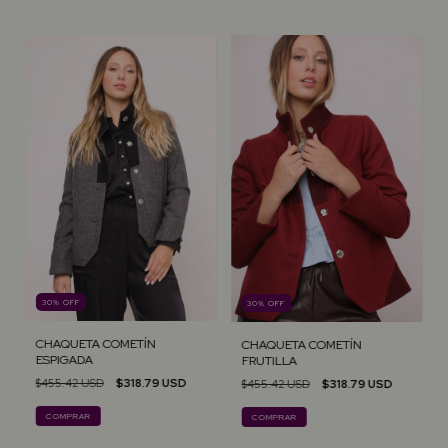
30
%
OFF
30
%
OFF
CHAQUETA COMETÍN
CHAQUETA COMETÍN
ESPIGADA
FRUTILLA
$455.42 USD
$318.79 USD
$455.42 USD
$318.79 USD
COMPRAR
COMPRAR