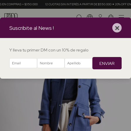
 + $350.000
12 CUOTAS SIN INTERÉS A PARTIR DE $550.000 ✦ 20% OFF EN TRANSFERE
0
×
Suscribite al News !
Y lleva tu primer DM con un 10% de regalo
ENVIAR