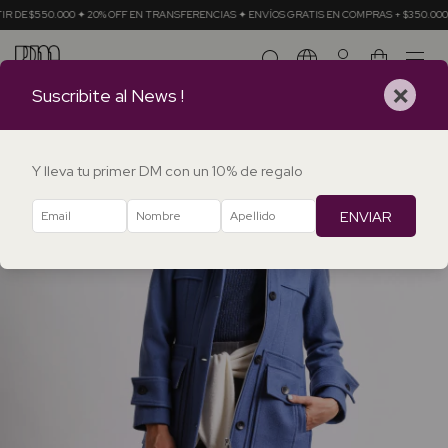
DE $550.000 ✦ 20% OFF EN TRANSFERENCIAS ✦ ENVÍOS GRATIS EN COMPRAS + $350.000
0
×
Suscribite al News !
Y lleva tu primer DM con un 10% de regalo
ENVIAR