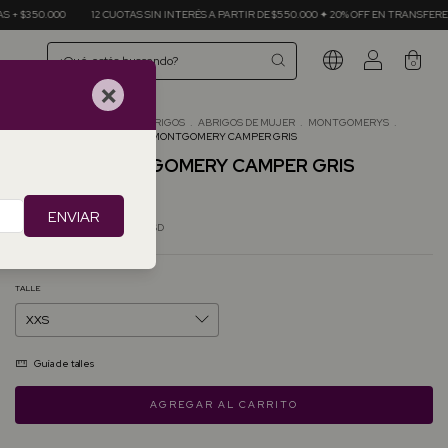
TAS SIN INTERÉS A PARTIR DE $550.000 ✦ 20% OFF EN TRANSFERENCIAS ✦ ENVÍOS GRATIS
0
×
Inicio
.
TODOS LOS ABRIGOS
.
ABRIGOS DE MUJER
.
MONTGOMERYS
.
MONTGOMERY CAMPER GRIS
MONTGOMERY CAMPER GRIS
$665.62 USD
ENVIAR
Precio sin impuestos
$550.10 USD
TALLE
Guía de talles