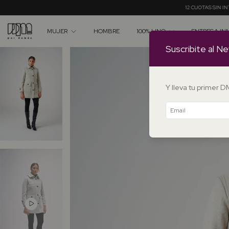
12 CUOTAS SIN INTERÉS A PARTIR DE $550
MUJER
HOMBRE
100% LINO
ENTREGA IN
Suscribite al Ne
Y lleva tu primer 