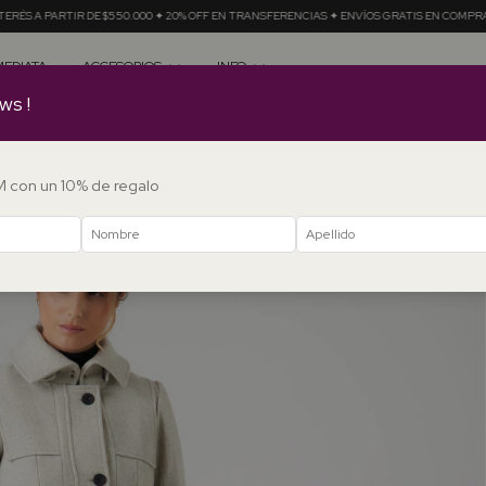
.000 ✦ 20% OFF EN TRANSFERENCIAS ✦ ENVÍOS GRATIS EN COMPRAS + $350.000
12 CUO
MEDIATA
ACCESORIOS
INFO
ws !
DM con un 10% de regalo