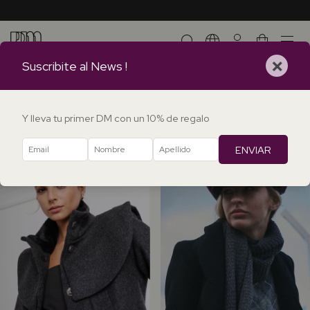
0
×
Suscribite al News !
Início
.
TODOS LOS ABRIGOS
.
.
INVIERNO 26
INVIERNO 26
FILTRAR
Y lleva tu primer DM con un 10% de regalo
ENVIAR