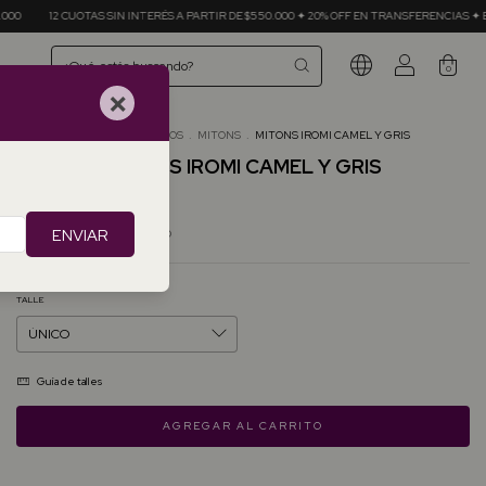
ÉS A PARTIR DE $550.000 ✦ 20% OFF EN TRANSFERENCIAS ✦ ENVÍOS GRATIS EN COMPRAS +
0
×
Inicio
.
ACCESORIOS
.
MITONS
.
MITONS IROMI CAMEL Y GRIS
MITONS IROMI CAMEL Y GRIS
$69.78 USD
ENVIAR
Precio sin impuestos
$57.67 USD
TALLE
Guía de talles