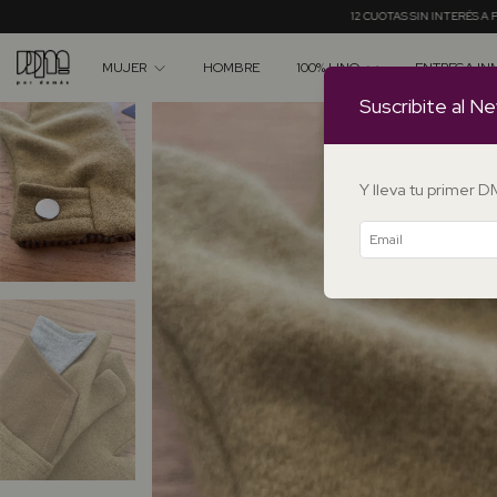
12 CUOTAS SIN INTERÉS A PARTIR DE $550.000 ✦ 20% O
MUJER
HOMBRE
100% LINO
ENTREGA IN
Suscribite al Ne
Y lleva tu primer 