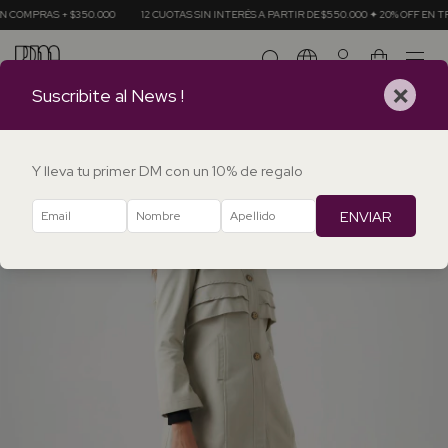
+ $350.000
12 CUOTAS SIN INTERÉS A PARTIR DE $550.000 ✦ 20% OFF EN TRANSFERENC
0
×
Suscribite al News !
Y lleva tu primer DM con un 10% de regalo
ENVIAR