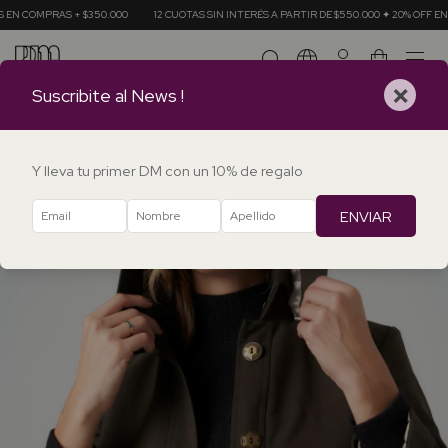
 + $350.000
12 CUOTAS SIN INTERÉS A PARTIR DE $550.000 ✦ 20% OFF EN TRANSFERE
0
×
Suscribite al News !
Y lleva tu primer DM con un 10% de regalo
ENVIAR