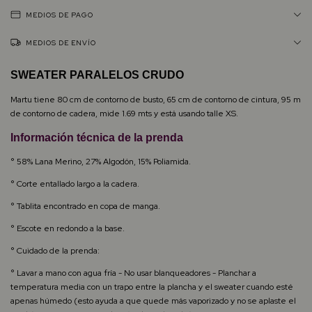
MEDIOS DE PAGO
MEDIOS DE ENVÍO
SWEATER PARALELOS CRUDO
Martu tiene 80 cm de contorno de busto, 65 cm de contorno de cintura, 95 m
de contorno de cadera, mide 1.69 mts y está usando talle XS.
Información técnica de la prenda
° 58% Lana Merino, 27% Algodón, 15% Poliamida.
° Corte entallado largo a la cadera.
° Tablita encontrado en copa de manga.
° Escote en redondo a la base.
° Cuidado de la prenda:
° Lavar a mano con agua fría - No usar blanqueadores - Planchar a
temperatura media con un trapo entre la plancha y el sweater cuando esté
apenas húmedo (esto ayuda a que quede más vaporizado y no se aplaste el