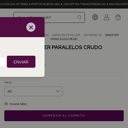
PARTIR DE $550.000 ✦ 20% OFF EN TRANSFERENCIAS ✦ ENVÍOS GRATIS EN COMPRAS + $350
0
×
Inicio
.
TODOS LOS ABRIGOS
.
ABRIGOS DE MUJER
.
INVIERNO 26
.
SWEATER
PARALELOS CRUDO
SWEATER PARALELOS CRUDO
$133.12 USD
ENVIAR
Precio sin impuestos
$110.02 USD
TALLE
Guía de talles