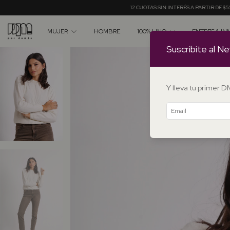
12 CUOTAS SIN INTERÉS A PARTIR DE $550.000 ✦ 20% OFF EN
MUJER
HOMBRE
100% LINO
ENTREGA IN
Suscribite al Ne
Y lleva tu primer 