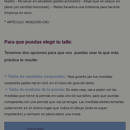
tejido) - No secar en secadora (podes achicarlo!) - Dejar que se seque en
plano (en sentido horizontal) - Podes llevarlo a una tintorería para hacerle
limpieza en seco.
° ARTÍCULO: MI262200-CRU
Para que puedas elegir tu talle:
Tenemos dos opciones para que vos puedas usar la que más
práctica te resulte:
> Tabla de medidas corporales:
Para guiarte por tus medidas
corporales podes hacer click en el icono de guia de talles
> Tabla de medidas de la prenda:
En este caso, vas a poder ver las
medidas que tiene la prenda en cada uno de sus talles, para que puedas
compararlas con una prenda que vos ya tengas. Las medidas debes tomarlas
justamente en el mismo lugar que indica el dibujo (esto es super
importante) y siempre en plano sobre una mesa.