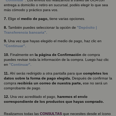
"Continuar"
. Los envíos los realizamos a través de OCA con
entrega a domicilio o retiro en sucursal, podés elegir lo que sea
más cómodo y práctico para vos.
7.
Elige el
medio de pago,
tiene varias opciones.
8.
También puedes seleccionar la opción de
"Depósito |
Transferencia bancaria".
9.
Una vez que hayas elegido el medio de pago, haz clic en
"Continuar".
10.
Finalmente en
la página de Confirmación
de compra
puedes revisar toda la información de la compra. Luego haz clic
en
"Continuar".
11.
Ahí serás redirigido a otra pantalla para que
completes los
datos sobre la forma de pago elegida.
Después de confirmar la
compra
recibirás un correo de nuestra parte,
ese no será un
comprobante de pago.
12.
Una vez acreditado el pago,
haremos el envío
correspondiente de los productos que hayas comprado.
Realizamos todas las
CONSULTAS
que necesites desde el ícono