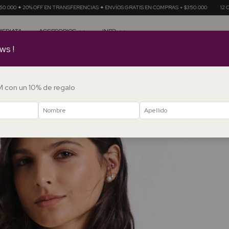
 TRANSFERENCIAS ✦ ENVÍOS GRATIS EN COMPRAS + $350.000
12 CUOTAS SIN INTERÉS A 
MEDIATA
ACCESORIOS
INFO
ws !
DM con un 10% de regalo