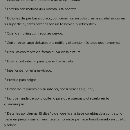
° Forreria con motivos
40% viscosa 60% acetato.
°
Botones de pie base dorado, con ceramica en color crema y detalles oro en
su superficie, estos botones son un tesoro de nuetsro stock.
° Cuello smoking con recortes curvos.
° Corte recto, largo debajo de la rodilla ¡ el abrigo más largo que tenemos !
° Bolsillos con tapita de forma curva en la cintura.
° Bolsillo ojal interno para que entre tu celu.
° Interior de forreria envivado.
° Presilla para colgar.
° Botón de repuesto en su interior, por si perdes alguno :)
° Incluye funda de polipropileno para que puedas protegerlo en tu
guardarropas.
° Detalles por demás:
El diseño del cuello a la base combinado a contratono
hace un juego visual diferente y tambien te permite transformarlo en cuello
y solapa