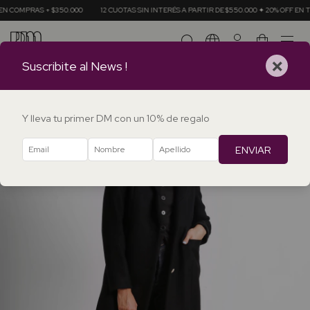
350.000
12 CUOTAS SIN INTERÉS A PARTIR DE $550.000 ✦ 20% OFF EN TRANSFERENCIA
0
×
Suscribite al News !
Y lleva tu primer DM con un 10% de regalo
ENVIAR