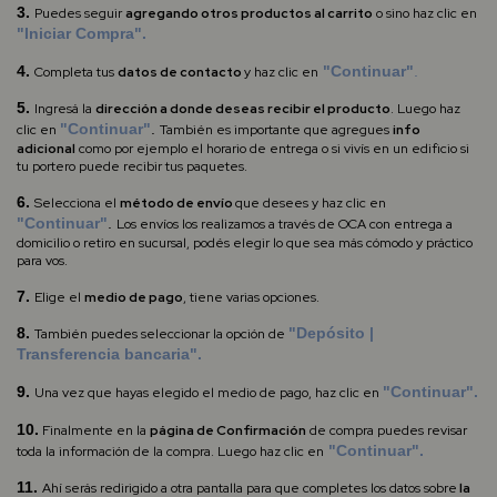
3.
Puedes seguir
agregando otros productos al carrito
o sino haz clic en
"Iniciar Compra".
4.
"Continuar"
.
Completa
tus
datos de contacto
y haz clic en
5.
Ingresá la
dirección a donde deseas recibir el producto
.
Luego haz
"Continuar"
.
clic en
También es importante que agregues
info
adicional
como por ejemplo el horario de entrega o si vivís en un edificio si
tu portero puede recibir tus paquetes.
6.
Selecciona el
método de envío
que desees y haz clic en
"Continuar"
.
Los envíos los realizamos a través de OCA con entrega a
domicilio o retiro en sucursal, podés elegir lo que sea más cómodo y práctico
para vos.
7.
Elige el
medio de pago
, tiene varias opciones.
8.
"Depósito |
También puedes seleccionar la opción de
Transferencia bancaria".
9.
"Continuar".
Una vez que hayas elegido el medio de pago, haz clic en
10.
Finalmente en
la
página de Confirmación
de compra puedes revisar
"Continuar".
toda la información de la compra. Luego haz clic en
11.
Ahí serás redirigido a otra pantalla para que
completes los datos sobre
la