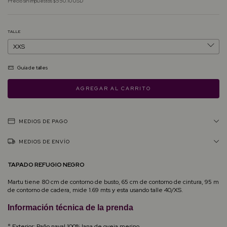
Precio sin impuestos
$550.10 USD
TALLE
Guía de talles
MEDIOS DE PAGO
MEDIOS DE ENVÍO
TAPADO REFUGIO NEGRO
Martu tiene 80 cm de contorno de busto, 65 cm de contorno de cintura, 95 m
de contorno de cadera, mide 1.69 mts y esta usando talle 40/XS.
Información técnica de la prenda
° Exterior: Paño naval 100% lana de oveja merino