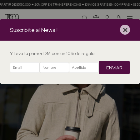
IR DE $550.000 ✦ 20% OFF EN TRANSFERENCIAS ✦ ENVÍOS GRATIS EN COMPRAS + $350.000
0
×
Suscribite al News !
Y lleva tu primer DM con un 10% de regalo
ENVIAR