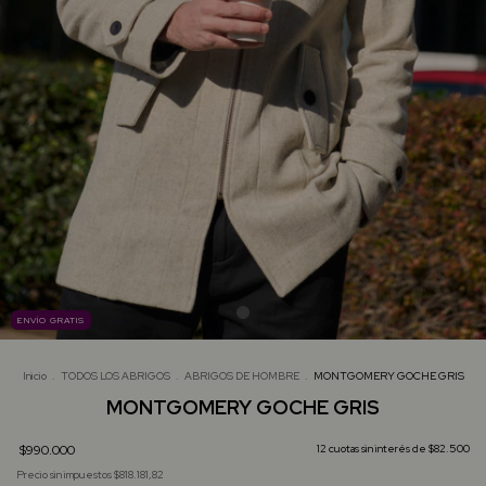
ENVÍO GRATIS
Inicio
.
TODOS LOS ABRIGOS
.
ABRIGOS DE HOMBRE
.
MONTGOMERY GOCHE GRIS
MONTGOMERY GOCHE GRIS
$990.000
12
cuotas sin interés de
$82.500
Precio sin impuestos
$818.181,82