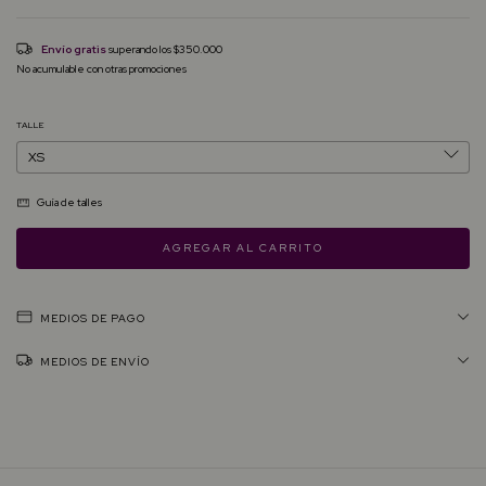
Envío gratis
superando los
$350.000
No acumulable con otras promociones
TALLE
Guía de talles
MEDIOS DE PAGO
MEDIOS DE ENVÍO