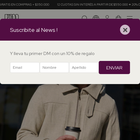
MPRAS + $350.000
12 CUOTAS SIN INTERÉS A PARTIR DE $550.000 ✦ 20% OFF EN TRAN
0
×
Suscribite al News !
Y lleva tu primer DM con un 10% de regalo
ENVIAR