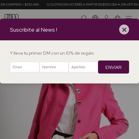
 COMPRAS + $350.000
12 CUOTAS SIN INTERÉS A PARTIR DE $550.000 ✦ 20% OFF EN T
0
×
Suscribite al News !
Y lleva tu primer DM con un 10% de regalo
ENVIAR