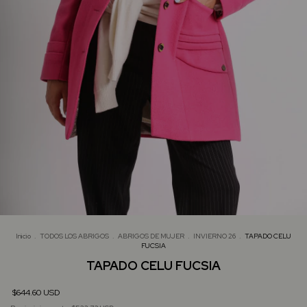
Inicio
.
TODOS LOS ABRIGOS
.
ABRIGOS DE MUJER
.
INVIERNO 26
.
TAPADO CELU
FUCSIA
TAPADO CELU FUCSIA
$644.60 USD