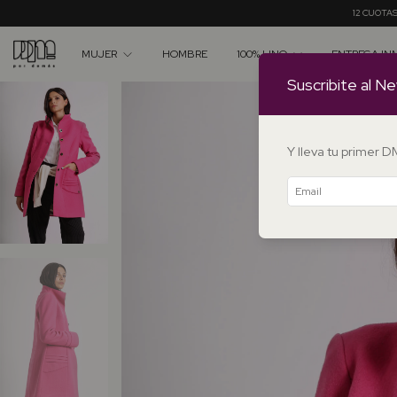
12 CUOTAS SIN INTERÉS A PARTIR DE 
MUJER
HOMBRE
100% LINO
ENTREGA IN
Suscribite al Ne
Y lleva tu primer 