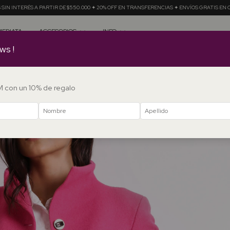
$550.000 ✦ 20% OFF EN TRANSFERENCIAS ✦ ENVÍOS GRATIS EN COMPRAS + $350.000
12
MEDIATA
ACCESORIOS
INFO
ws !
DM con un 10% de regalo