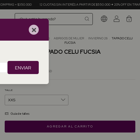
 CUOTAS SIN INTERÉS A PARTIR DE $550.000 ✦ 20% OFF EN TRANSFERENCIAS ✦ ENVÍOS GRA
0
×
Inicio
.
TODOS LOS ABRIGOS
.
ABRIGOS DE MUJER
.
INVIERNO 26
.
TAPADO CELU
FUCSIA
TAPADO CELU FUCSIA
$644.60 USD
ENVIAR
Precio sin impuestos
$532.73 USD
TALLE
Guía de talles