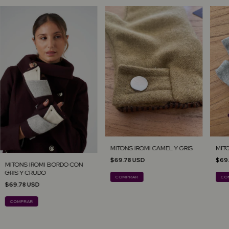
MITONS IROMI CAMEL Y GRIS
MITO
$69.78 USD
$69
MITONS IROMI BORDO CON
GRIS Y CRUDO
COMPRAR
CO
$69.78 USD
COMPRAR