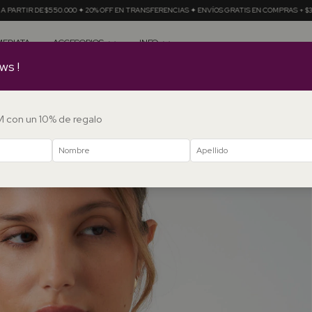
NSFERENCIAS ✦ ENVÍOS GRATIS EN COMPRAS + $350.000
12 CUOTAS SIN INTERÉS A PAR
MEDIATA
ACCESORIOS
INFO
ws !
DM con un 10% de regalo