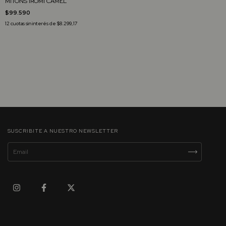
MITONS IROMI CAMEL
$99.590
12
cuotas sin interés de
$8.299,17
SUSCRIBITE A NUESTRO NEWSLETTER