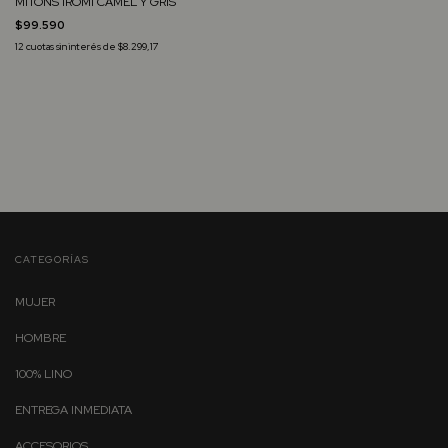
MITONS IROMI CAMEL Y GRIS
$99.590
12
cuotas sin interés de
$8.299,17
CATEGORÍAS
MUJER
HOMBRE
100% LINO
ENTREGA INMEDIATA
ACCESORIOS