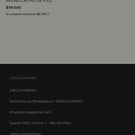
MITONS LOKI PIED DE POUL
$99.590
12
cuotas sin interés de
$8.299,17
CONTACTÁNOS
5492234369053
Escribinos por WhatsApp al +5492234369053
dmpordemas@gmail.com
España 3810, Oficina 2 - Mar del Plata
Visita nuestro Blog!