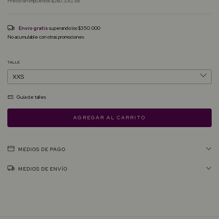
Precio sin impuestos
$260.330,58
Envío gratis
superando los
$350.000
No acumulable con otras promociones
TALLE
Guía de talles
MEDIOS DE PAGO
MEDIOS DE ENVÍO