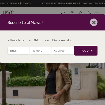
+ $350.000
12 CUOTAS SIN INTERÉS A PARTIR DE $550.000 ✦ 20% OFF EN TRANSFEREN
0
×
Suscribite al News !
Y lleva tu primer DM con un 10% de regalo
ENVIAR