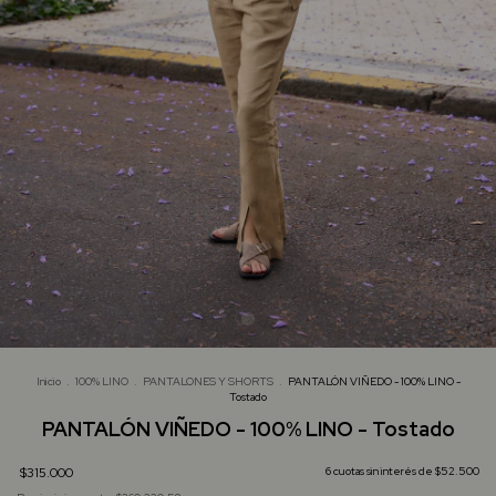
Inicio
.
100% LINO
.
PANTALONES Y SHORTS
.
PANTALÓN VIÑEDO - 100% LINO -
Tostado
PANTALÓN VIÑEDO - 100% LINO - Tostado
$315.000
6
cuotas sin interés de
$52.500