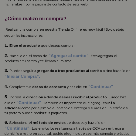
hs. También por la página de contacto de esta web.
¿Cómo realizo mi compra?
¡Realizar una compra en nuestra Tienda Online es muy fácil ! Solo debés
seguir las instrucciones:
1.
Elige el producto
que deseas comprar.
2.
"Agregar al carrito"
.
Haz clic en el botón de
Esto agregará el
producto a tu carrito y te llevará al mismo.
3.
Puedes seguir
agregando otros productos al carrito
o sino haz clic en
"Iniciar Compra".
4.
"Continuar"
.
Completa
tus
datos de contacto
y haz clic en
5.
Ingresá la
dirección a donde deseas recibir el producto
.
Luego haz
"Continuar"
.
clic en
También es importante que agregues
info
adicional
como por ejemplo el horario de entrega o si vivís en un edificio si
tu portero puede recibir tus paquetes.
6.
Selecciona el
método de envío
que desees y haz clic en
"Continuar"
.
Los envíos los realizamos a través de OCA con entrega a
domicilio o retiro en sucursal, podés elegir lo que sea más cómodo y práctico