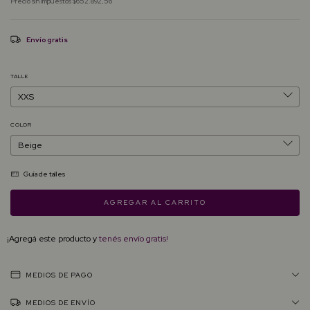
Precio sin impuestos
$652.892,56
Envío gratis
TALLE
COLOR
Guía de talles
¡Agregá este producto y
tenés envío gratis!
MEDIOS DE PAGO
MEDIOS DE ENVÍO