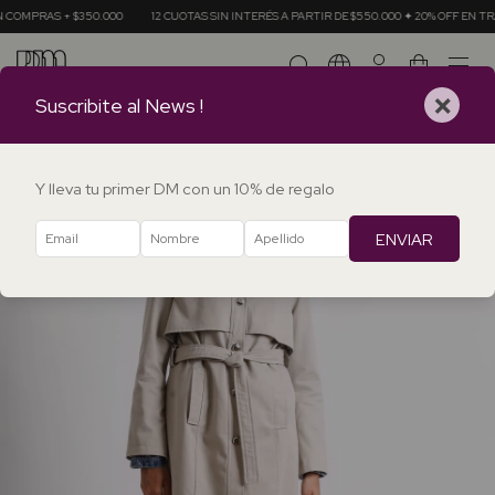
350.000
12 CUOTAS SIN INTERÉS A PARTIR DE $550.000 ✦ 20% OFF EN TRANSFERENCIA
0
×
Suscribite al News !
Y lleva tu primer DM con un 10% de regalo
ENVIAR