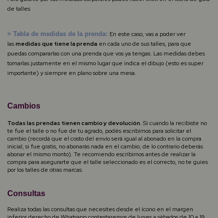
de talles
> Tabla de medidas de la prenda:
En este caso, vas a poder ver
las
medidas que tiene la prenda
en cada uno de sus talles, para que
puedas compararlas con una prenda que vos ya tengas. Las medidas debes
tomarlas justamente en el mismo lugar que indica el dibujo (esto es super
importante) y siempre en plano sobre una mesa.
Cambios
Todas las prendas tienen cambio y devolución.
Si cuando la recibiste no
te fue el talle o no fue de tu agrado, podés escribirnos para solicitar el
cambio (recordá que el costo del envío será igual al abonado en la compra
inicial, si fue gratis, no abonarás nada en el cambio, de lo contrario deberás
abonar el mismo monto). Te recomiendo escribirnos antes de realizar la
compra para asegurarte que el talle seleccionado es el correcto, no te guíes
por los talles de otras marcas.
Consultas
Realiza todas las consultas que necesites desde el ícono en el margen
inferior derecho de Whatsapp,contestaremos de lunes a sábados de 10 a 19