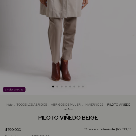
ENVÍO GRATIS
Inicio
.
TODOS LOS ABRIGOS
.
ABRIGOS DE MUJER
.
INVIERNO 26
.
PILOTO VIÑEDO
BEIGE
PILOTO VIÑEDO BEIGE
$790.000
12
cuotas sin interés de
$65.833,33