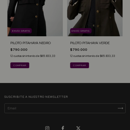
ENVÍO GRATIS
ENVÍO GRATIS
PILOTO PITAHAYA NEGRO
PILOTO PITAHAYA VERDE
$790.000
$790.000
12
cuotas sin interés de
$65.833,33
12
cuotas sin interés de
$65.833,33
COMPRAR
COMPRAR
SUSCRIBITE A NUESTRO NEWSLETTER