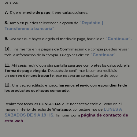
para vos.
7.
Elige el
medio de pago
, tiene varias opciones.
8.
"Depósito |
También puedes seleccionar la opción de
Transferencia bancaria".
9.
"Continuar".
Una vez que hayas elegido el medio de pago, haz clic en
10.
Finalmente en
la
página de Confirmación
de compra puedes revisar
"Continuar".
toda la información de la compra. Luego haz clic en
11.
Ahí serás redirigido a otra pantalla para que
completes los datos sobre
la
forma de pago elegida
. Después de confirmar la compra recibirás
un
correo de nuestra parte
, ese no será un comprobante de pago.
12.
Una vez acreditado el pago,
haremos el envío correspondiente de
los productos que hayas comprado.
Realizamos todas las
CONSULTAS
que necesites desde el ícono en el
LUNES A
margen inferior derecho de
Whatsapp
,
contestaremos de
SÁBADOS DE 9 A 19 HS.
página de
contacto
de
También por la
esta web.