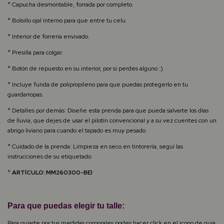
° Capucha desmontable, forrada por completo.
° Bolsillo ojal interno para que entre tu celu.
° Interior de forreria envivado.
° Presilla para colgar.
° Botón de repuesto en su interior, por si perdes alguno :)
° Incluye funda de polipropileno para que puedas protegerlo en tu
guardarropas.
° Detalles por demás: Diseñe esta prenda para que pueda salvarte los días
de lluvia, que dejes de usar el pilotin convencional y a su vez cuentes con un
abrigo liviano para cuando el tapado es muy pesado.
° Cuidado de la prenda: Limpieza en seco en tintorería, seguí las
instrucciones de su etiquetado.
°
ARTÍCULO: MM260300-BEI
Para que puedas elegir tu talle:
Para guiarte por tus medidas corporales podes hacer click en el icono de guia