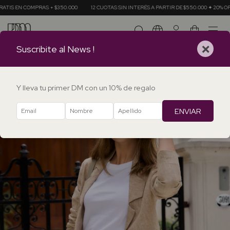
RAS + $350.000
12 CUOTAS SIN INTERÉS A PARTIR DE $550.000 ✦ 20% OFF EN TRANSF
0
×
Suscribite al News !
Y lleva tu primer DM con un 10% de regalo
ENVIAR