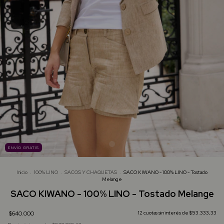
ENVÍO GRATIS
Inicio
.
100% LINO
.
SACOS Y CHAQUETAS
.
SACO KIWANO - 100% LINO - Tostado
Melange
SACO KIWANO - 100% LINO - Tostado Melange
$640.000
12
cuotas sin interés de
$53.333,33