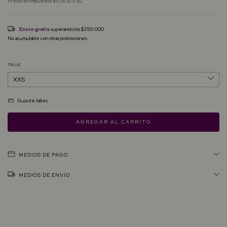
Precio sin impuestos
$528.925,62
Envío gratis
superando los
$350.000
No acumulable con otras promociones
TALLE
Guía de talles
MEDIOS DE PAGO
MEDIOS DE ENVÍO