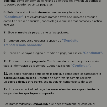
adicional
como por ejemplo el horario de entrega o si vivís en un edificio si
tu portero puede recibir tus paquetes.
6.
Selecciona el
método de envío
que desees y haz clic en
"Continuar"
.
Los envíos los realizamos a través de OCA con entrega a
domicilio o retiro en sucursal, podés elegir lo que sea más cómodo y práctico
para vos.
7.
Elige el
medio de pago
, tiene varias opciones.
8.
"Depósito |
También puedes seleccionar la opción de
Transferencia bancaria".
9.
"Continuar".
Una vez que hayas elegido el medio de pago, haz clic en
10.
Finalmente en
la
página de Confirmación
de compra puedes revisar
"Continuar".
toda la información de la compra. Luego haz clic en
11.
Ahí serás redirigido a otra pantalla para que
completes los datos sobre
la
forma de pago elegida
. Después de confirmar la compra recibirás
un
correo de nuestra parte
, ese no será un comprobante de pago.
12.
Una vez acreditado el pago,
haremos el envío correspondiente de
los productos que hayas comprado.
Realizamos todas las
CONSULTAS
que necesites desde el ícono en el