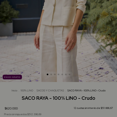
ENVÍO GRATIS
Inicio
.
100% LINO
.
SACOS Y CHAQUETAS
.
SACO RAYA - 100% LINO - Crudo
SACO RAYA - 100% LINO - Crudo
$620.000
12
cuotas sin interés de
$51.666,67
Precio sin impuestos
$512.396,69