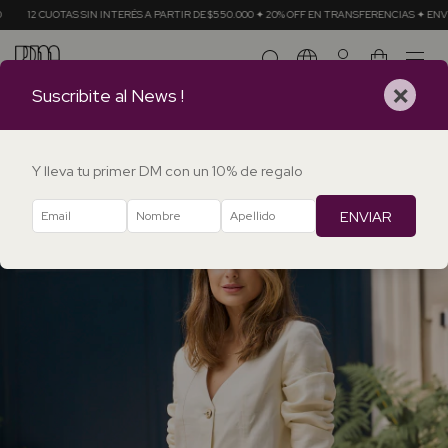
OTAS SIN INTERÉS A PARTIR DE $550.000 ✦ 20% OFF EN TRANSFERENCIAS ✦ ENVÍOS GRATI
0
×
Suscribite al News !
Y lleva tu primer DM con un 10% de regalo
ENVIAR