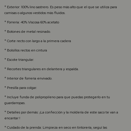
° Exterior: 100% lino sastrero. Es peso más alto que el que se utiliza para
camisas o algunos vestidos más fluidos.
° Forreria: 40% Viscosa 60% acetato
° Botones de metal resinado.
° Corte recto con largo a la primera cadera
° Bolsillos rectos en cintura
° Escote triangular.
° Recortes triangulares en delantera y espalda.
° Interior de forreria envivado.
° Presilla para colgar.
° Incluye funda de polipropileno para que puedas protegerlo en tu
guardarropas.
° Detalles por demás: ¡La confección y la moldería de este saco te van a
encantar !
° Cuidado de la prenda: Limpieza en seco en tintorería, seguí las