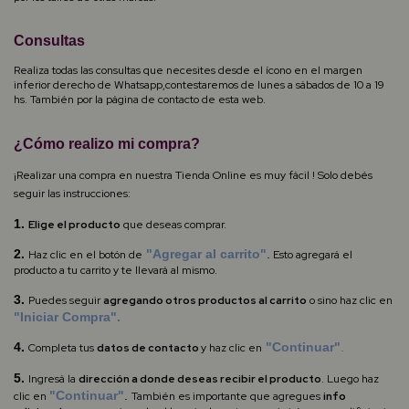
Consultas
Realiza todas las consultas que necesites desde el ícono en el margen
inferior derecho de Whatsapp,contestaremos de lunes a sábados de 10 a 19
hs. También por la página de contacto de esta web.
¿Cómo realizo mi compra?
¡Realizar una compra en nuestra Tienda Online es muy fácil ! Solo debés
seguir las instrucciones:
1.
Elige el producto
que deseas comprar.
2.
"Agregar al carrito"
.
Haz clic en el botón de
Esto agregará el
producto a tu carrito y te llevará al mismo.
3.
Puedes seguir
agregando otros productos al carrito
o sino haz clic en
"Iniciar Compra".
4.
"Continuar"
.
Completa
tus
datos de contacto
y haz clic en
5.
Ingresá la
dirección a donde deseas recibir el producto
.
Luego haz
"Continuar"
.
clic en
También es importante que agregues
info