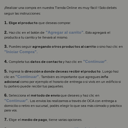
¡Realizar una compra en nuestra Tienda Online es muy fácil ! Solo debés
seguir las instrucciones:
1.
Elige el producto
que deseas comprar.
2.
"Agregar al carrito"
.
Haz clic en el botón de
Esto agregará el
producto a tu carrito y te llevará al mismo.
3.
Puedes seguir
agregando otros productos al carrito
o sino haz clic en
"Iniciar Compra".
4.
"Continuar"
.
Completa
tus
datos de contacto
y haz clic en
5.
Ingresá la
dirección a donde deseas recibir el producto
.
Luego haz
"Continuar"
.
clic en
También es importante que agregues
info
adicional
como por ejemplo el horario de entrega o si vivís en un edificio si
tu portero puede recibir tus paquetes.
6.
Selecciona el
método de envío
que desees y haz clic en
"Continuar"
.
Los envíos los realizamos a través de OCA con entrega a
domicilio o retiro en sucursal, podés elegir lo que sea más cómodo y práctico
para vos.
7.
Elige el
medio de pago
, tiene varias opciones.