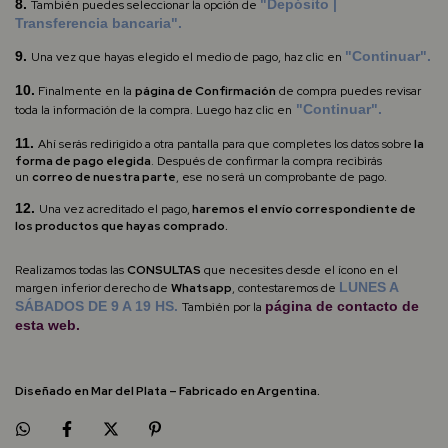
8.
"Depósito |
También puedes seleccionar la opción de
Transferencia bancaria".
9.
"Continuar".
Una vez que hayas elegido el medio de pago, haz clic en
10.
Finalmente en
la
página de Confirmación
de compra puedes revisar
"Continuar".
toda la información de la compra. Luego haz clic en
11.
Ahí serás redirigido a otra pantalla para que
completes los datos sobre
la
forma de pago elegida
. Después de confirmar la compra recibirás
un
correo de nuestra parte
, ese no será un comprobante de pago.
12.
Una vez acreditado el pago,
haremos el envío correspondiente de
los productos que hayas comprado.
Realizamos todas las
CONSULTAS
que necesites desde el ícono en el
LUNES A
margen inferior derecho de
Whatsapp
,
contestaremos de
SÁBADOS DE 9 A 19 HS.
página de
contacto
de
También por la
esta web.
Diseñado en Mar del Plata – Fabricado en Argentina.