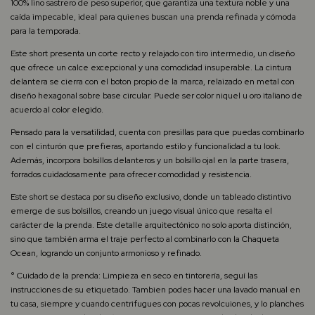
100% lino sastrero de peso superior, que garantiza una textura noble y una
caída impecable, ideal para quienes buscan una prenda refinada y cómoda
para la temporada.
Este short presenta un corte recto y relajado con tiro intermedio, un diseño
que ofrece un calce excepcional y una comodidad insuperable. La cintura
delantera se cierra con el boton propio de la marca, relaizado en metal con
diseño hexagonal sobre base circular. Puede ser color niquel u oro italiano de
acuerdo al color elegido.
Pensado para la versatilidad, cuenta con presillas para que puedas combinarlo
con el cinturón que prefieras, aportando estilo y funcionalidad a tu look.
Además, incorpora bolsillos delanteros y un bolsillo ojal en la parte trasera,
forrados cuidadosamente para ofrecer comodidad y resistencia.
Este short se destaca por su diseño exclusivo, donde un tableado distintivo
emerge de sus bolsillos, creando un juego visual único que resalta el
carácter de la prenda. Este detalle arquitectónico no solo aporta distinción,
sino que también arma el traje perfecto al combinarlo con la Chaqueta
Ocean, logrando un conjunto armonioso y refinado.
° Cuidado de la prenda: Limpieza en seco en tintorería, seguí las
instrucciones de su etiquetado. Tambien podes hacer una lavado manual en
tu casa, siempre y cuando centrifugues con pocas revolcuiones, y lo planches