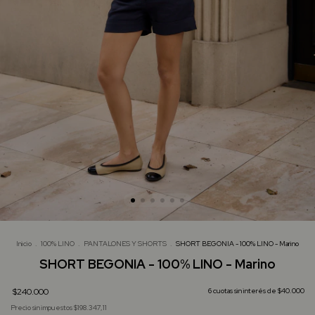
Inicio
.
100% LINO
.
PANTALONES Y SHORTS
.
SHORT BEGONIA - 100% LINO - Marino
SHORT BEGONIA - 100% LINO - Marino
$240.000
6
cuotas sin interés de
$40.000
Precio sin impuestos
$198.347,11