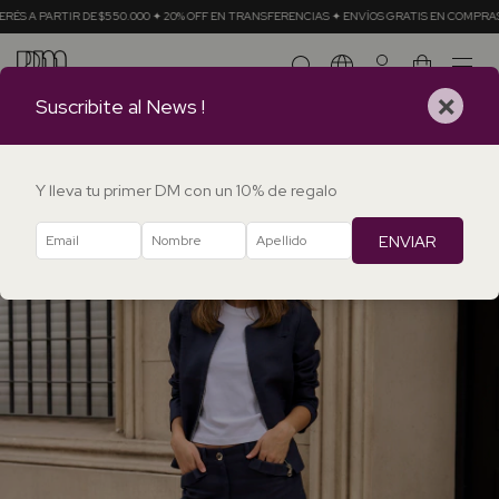
ARTIR DE $550.000 ✦ 20% OFF EN TRANSFERENCIAS ✦ ENVÍOS GRATIS EN COMPRAS + $350.
0
×
Suscribite al News !
Y lleva tu primer DM con un 10% de regalo
ENVIAR